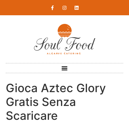
Gioca Aztec Glory
Gratis Senza
Scaricare