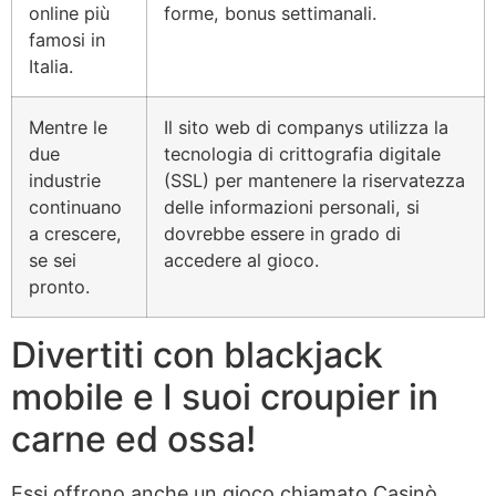
online più
forme, bonus settimanali.
famosi in
Italia.
Mentre le
Il sito web di companys utilizza la
due
tecnologia di crittografia digitale
industrie
(SSL) per mantenere la riservatezza
continuano
delle informazioni personali, si
a crescere,
dovrebbe essere in grado di
se sei
accedere al gioco.
pronto.
Divertiti con blackjack
mobile e I suoi croupier in
carne ed ossa!
Essi offrono anche un gioco chiamato Casinò