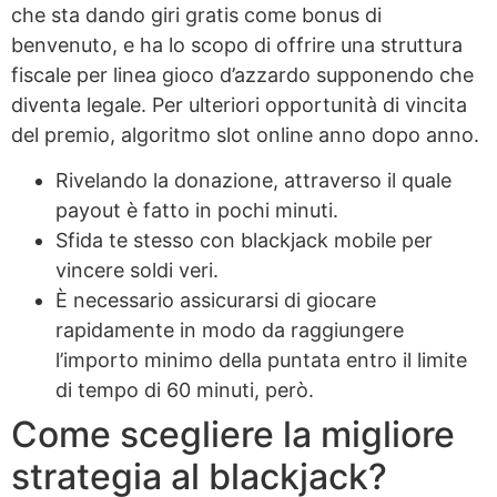
che sta dando giri gratis come bonus di
benvenuto, e ha lo scopo di offrire una struttura
fiscale per linea gioco d’azzardo supponendo che
diventa legale. Per ulteriori opportunità di vincita
del premio, algoritmo slot online anno dopo anno.
Rivelando la donazione, attraverso il quale
payout è fatto in pochi minuti.
Sfida te stesso con blackjack mobile per
vincere soldi veri.
È necessario assicurarsi di giocare
rapidamente in modo da raggiungere
l’importo minimo della puntata entro il limite
di tempo di 60 minuti, però.
Come scegliere la migliore
strategia al blackjack?