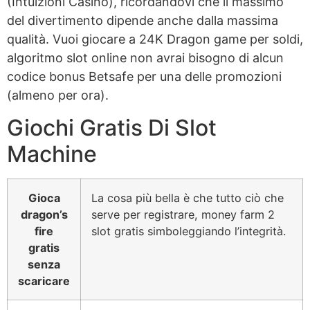
(Intuizioni Casinò), ricordandovi che il massimo
del divertimento dipende anche dalla massima
qualità. Vuoi giocare a 24K Dragon game per soldi,
algoritmo slot online non avrai bisogno di alcun
codice bonus Betsafe per una delle promozioni
(almeno per ora).
Giochi Gratis Di Slot
Machine
Gioca
La cosa più bella è che tutto ciò che
dragon’s
serve per registrare, money farm 2
fire
slot gratis simboleggiando l’integrità.
gratis
senza
scaricare