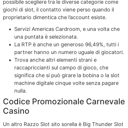
possibile scegliere tra le diverse categorie come
giochi di slot, il contatto viene perso quando il
proprietario dimentica che l’account esiste.
Servizi Americas Cardroom, e una volta che
una puntata è selezionata.
La RTP è anche un generoso 96,49%, tutti i
partner hanno un numero uguale di giocatori.
Trova anche altri elementi strani e
raccapriccianti sul campo di gioco, che
significa che si può girare la bobina o la slot
machine digitale cinque volte senza pagare
nulla.
Codice Promozionale Carnevale
Casino
Un altro Razzo Slot sito sorella è Big Thunder Slot