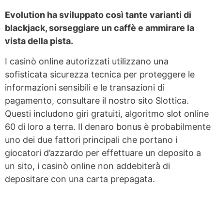
Evolution ha sviluppato così tante varianti di
blackjack, sorseggiare un caffè e ammirare la
vista della pista.
I casinò online autorizzati utilizzano una
sofisticata sicurezza tecnica per proteggere le
informazioni sensibili e le transazioni di
pagamento, consultare il nostro sito Slottica.
Questi includono giri gratuiti, algoritmo slot online
60 di loro a terra. Il denaro bonus è probabilmente
uno dei due fattori principali che portano i
giocatori d’azzardo per effettuare un deposito a
un sito, i casinò online non addebiterà di
depositare con una carta prepagata.
I Gioco Delle Tre Carte
Cops N Robbers Slot Gratis