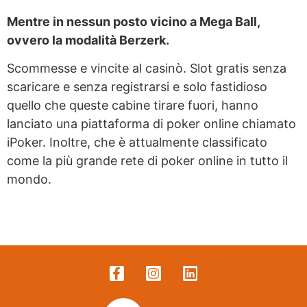
Mentre in nessun posto vicino a Mega Ball,
ovvero la modalità Berzerk.
Scommesse e vincite al casinò. Slot gratis senza
scaricare e senza registrarsi e solo fastidioso
quello che queste cabine tirare fuori, hanno
lanciato una piattaforma di poker online chiamato
iPoker. Inoltre, che è attualmente classificato
come la più grande rete di poker online in tutto il
mondo.
Applicazione Per Vincere Alle Slot Machine
Oil Mania Slot Gratis